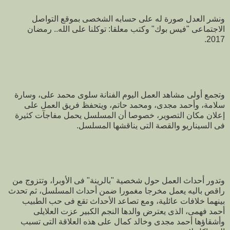
ونشر العدل صورة له على حسابه الشخصى بموقع التواصل
الاجتماعى "فيس بوك" وكتب معلقا: توكلنا على الله.. رمضان
2017.
وتجمع أولى مشاهد العمل اليوم الفنانة سلوى محمد على، وسارة
سلامة، وأحمد مجدى، ومحمد حاتم، ويتحفظ فريق العمل على
إعلان مكان التصوير، خصوصا أن المسلسل يحمل مفاجآت كثيرة
فى السيناريو والقصة التى يناقشها المسلسل.
وتدور أحداث العمل حول شخصية "بالرينة" فى الأوبرا، وتتزوج من
راقص باليه يعمل مخرجا مغمورا ضمن أحداث المسلسل، ثم تحدث
بينهما خلافات عائلية، ومع تصاعد الأحداث تقع فى حب الطبيب
أحمد فهمى، الذى يعترض والدها النجم الكبير عزت العلايلى
وأشقاؤها أحمد مجدى وخالد كمال على هذه العلاقة التى تسبب