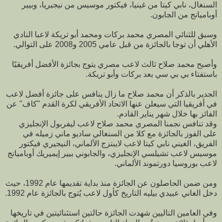
السنغال، نابي كيتا من غينيا، فيكتور موسيس من نيجيريا، وبيير
أوباميانج من الجابون.
وسبق للثنائي المصري محمد بركات ومحمد أبو تريكة لاعبا النادي
الأهلي أن توجا بالجائزة من قبل عامي 2005 و2008 على التوالي.
وأصبح محمد صلاح ثالث لاعب مصري يتوج بجائزة الأفضل أفريقيًا
باستفتاء بي بي سي بعد بركات وأبو تريكة.
الجدير بالذكر أن محمد صلاح ما زال ينافس على جائزة أفضل لاعب
في أفريقيا التي سيعلن عنها الاتحاد الأفريقي لكرة القدم "كاف" عن
الفائز بها خلال شهر يناير القادم.
وقد تنافس نجمنا المصري محمد صلاح لاعب ليفربول الإنجليزي
على الفوز بالجائزة مع كلا من السنغالي ساديو ماني زميله في
الفريق، الغيني نابي كيتا لاعب لايبتزج الألماني، النيجيري فيكتور
موسيس لاعب تشيلسي الإنجليزي، والجابوني بيير إيميريك أوباميانج
لاعب بوروسيا دورتموند الألماني.
ومن ضمن الحاصلون عن الجائزة منذ بداية تقديمها عام 1992، حيث
دخل الغاني عبيدي بيليه التاريخ كأول لاعب يُتوج بالجائزة عام 1992.
وفي العامين التاليين شهدت الجائزة حالتين استثنائيتين في تاريخها