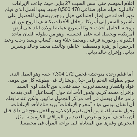
أفلام الموسم حتى أمس السبت 27 يناير، حيث جاءت الإيرادات
كالتالي: فيلم طلق صناعي 8,500,478 جنيه، وهو العمل الذى فيلم
تدور أحداثه فى إطار اجتماعى حول زوجين يسعيان للحصول على
تأشيرة السفر إلى أمريكا، وخلال الأحداث يكتشف الزوج عن أن
زوجته الحامل أخذت حبوبًا لتسريع عملية الولادة لتلد على أرض
أمريكية، ويحصل ابنه على الجنسية، وهو من بطولة الفنان ماجد
الكدوانى وحورية فرغلى ومحمد علاء ومى كساب وسيد رجب وعبد
الرحمن أبو زهرة ومصطفى خاطر، وتأليف محمد وخالد وشيرين
دياب، وإخراج خالد دياب.
أما فيلم رغدة متوحشة فحقق 7,304,172 جنيه وهو العمل الذى
يقوم ببطولته النجم رامز جلال ويشارك فى بطولته كل من بيومى
فؤاد وانتصار ومحمد ثروت أحمد فتحى، من تأليف لؤى السيد
وإخراج محمد كريم، وتدور الأحداث حول "إسماعيل" الذى يقدمه
رامز جلال ويعمل فى أحد مراكز التجميل ماكيير، ولكن عندما يعلم
أن الفنان بيومى فؤاد "مخرج الإعلانات" يريد فتاة لأحد الإعلانات،
يحول نفسه لفتاة من أجل تقديم الإعلان، وبالفعل ينجح فى ذلك قبل
أن ينكشف أمره ويتعرض للعديد من المواقف الكوميدية، مثل
التحرش وغيرها من المعاناة التى تواجه المرأة فى مجتمعنا.