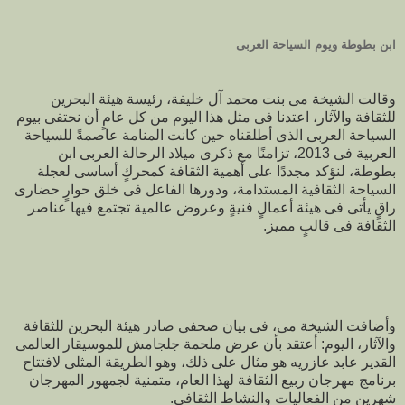
ابن بطوطة ويوم السياحة العربى
وقالت الشيخة مى بنت محمد آل خليفة، رئيسة هيئة البحرين
للثقافة والآثار، اعتدنا فى مثل هذا اليوم من كل عامٍ أن نحتفى بيوم
السياحة العربى الذى أطلقناه حين كانت المنامة عاصمةً للسياحة
العربية فى 2013، تزامنًا مع ذكرى ميلاد الرحالة العربى ابن
بطوطة، لنؤكد مجددًا على أهمية الثقافة كمحركٍ أساسى لعجلة
السياحة الثقافية المستدامة، ودورها الفاعل فى خلق حوارٍ حضارى
راقٍ يأتى فى هيئة أعمالٍ فنيةٍ وعروض عالمية تجتمع فيها عناصر
الثقافة فى قالبٍ مميز.
وأضافت الشيخة مى، فى بيان صحفى صادر هيئة البحرين للثقافة
والآثار، اليوم: أعتقد بأن عرض ملحمة جلجامش للموسيقار العالمى
القدير عابد عازريه هو مثال على ذلك، وهو الطريقة المثلى لافتتاح
برنامج مهرجان ربيع الثقافة لهذا العام، متمنية لجمهور المهرجان
شهرين من الفعاليات والنشاط الثقافى.