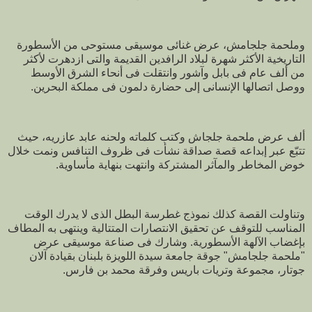
وملحمة جلجامش، عرض غنائى موسيقى مستوحى من الأسطورة
التاريخية الأكثر شهرة لبلاد الرافدين القديمة والتى ازدهرت لأكثر
من ألف عام فى بابل وآشور وانتقلت فى أنحاء الشرق الأوسط
ووصل اتصالها الإنسانى إلى حضارة دلمون فى مملكة البحرين.
ألف عرض ملحمة جلجاش وكتب كلماته ولحنه عابد عازريه، حيث
تتبّع عبر إبداعه قصة صداقة نشأت فى ظروف التنافس ونمت خلال
خوض المخاطر والمآثر المشتركة وانتهت بنهاية مأساوية.
وتناولت القصة كذلك نموذج غطرسة البطل الذى لا يدرك الوقت
المناسب للتوقف عن تحقيق الانتصارات المتتالية وينتهى به المطاف
بإغضاب الآلهة الأسطورية. وشارك فى صناعة موسيقى عرض
"ملحمة جلجامش" جوقة جامعة سيدة اللويزة بلبنان بقيادة آلان
جوتار، مجموعة وتريات باريس وفرقة محمد بن فارس.