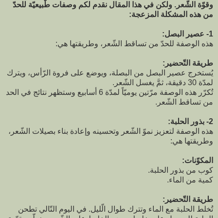
وقوّة الشّعر. ولكن في هذا المقال نقدم لكم وصفات طّبيعيّة للحدّ
من هذه المشكلة المزعجة:
1- عصير البصل:
هذه الوصفة للحدّ من تساقط الشّعر، وطريقتها هي:
طريقة التّحضير:
يُستخرج عصير البصل من البصلة، ويوضع على فروة الرّأس، ويترك
لمدّة 30 دقيقة، ثمَّ يغسل الشّعر.
تُكرّر هذه الوصفة مرّتين يوميّاً لمدّة 6 أسابيع وستظهر نتائج في الحد
من تساقط الشّعر.
2- بذور الحلبة:
هذه الوصفة لتعزيز نموّ الشّعر وتحسينه وإعادة بناء بصيلات الشّعر،
وطريقتها هي:
المكوّنات:
كوب من بذور الحلبة.
كمية من الماء.
طريقة التّحضير:
تُخلط الحلبة مع الماء وتترك طوال الّليل. في اليوم التّالي تطحن