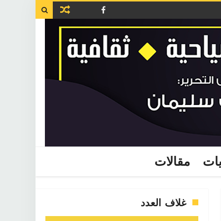

يات
مقالات
غلاف العدد