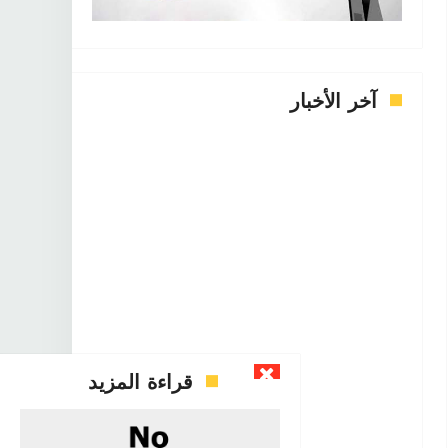
آخر الأخبار




Apr 07 2022



Apr 07 2022
قراءة المزيد