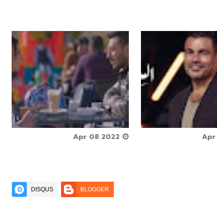






Apr 08 2022



DISQUS
BLOGGER