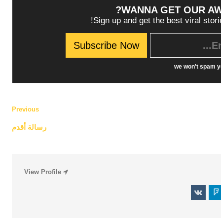
WANNA GET OUR A
Sign up and get the best viral stori
we won't spam y
Previous
رسالة أقدم
فن
فن
View Profile