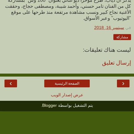
يذكر أن دياب، طرح مؤخرًا ديو غنائي بعنوان "100 وش" بمشاركة
كل من الفنان تامر حسني، وأحمد شيبة، ومصطفى حجاج، وحققت
الأغنية نجاح كبير ونسب مشاهدة مرتفعة منذ طرحها على موقع
"اليوتيوب" وعبر الأسواق.
في
سبتمبر 16, 2018
مشاركة
ليست هناك تعليقات:
إرسال تعليق
›
‹
الصفحة الرئيسية
عرض إصدار الويب
يتم التشغيل بواسطة
Blogger
.