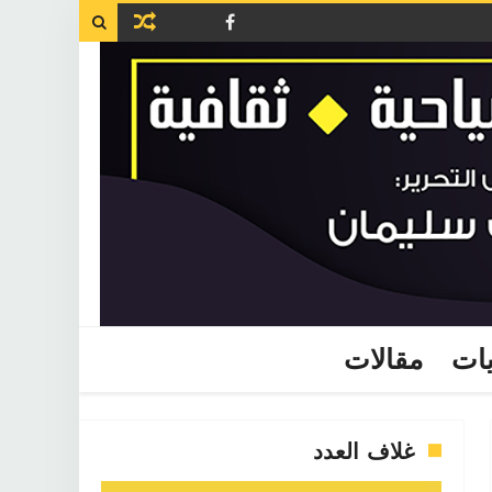

يات
مقالات
غلاف العدد