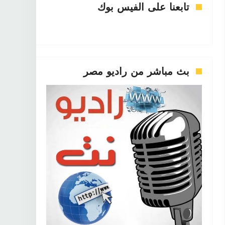
تابعنا على الفيس بوك
بث مباشر من راديو مصر



الثقافة. والفنون. في كوريا الجنوبية


ندا حجازي.


Nov 24 2021
Nov 28 2021