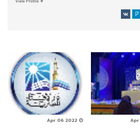
View Profile






Apr 06 2022


