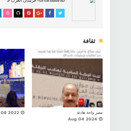
fursanaalarab- فرسان العرب
ثقافة


مصر واحة هادئة



Apr 08 2022
Aug 04 2024