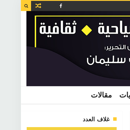

يات
مقالات
غلاف العدد