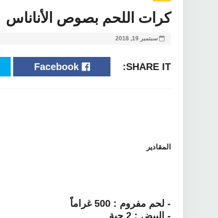
كرات اللحم بصوص الأناناس
سبتمبر 19, 2018
Facebook
SHARE IT:
المقادير
- لحم مفروم : 500 غراماً
- البيض : 2 حبة