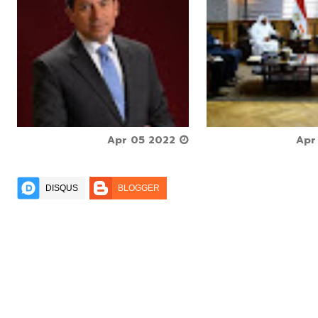





Apr 05 2022



DISQUS
BLOGGER