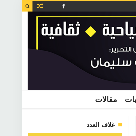

يات
مقالات
غلاف العدد