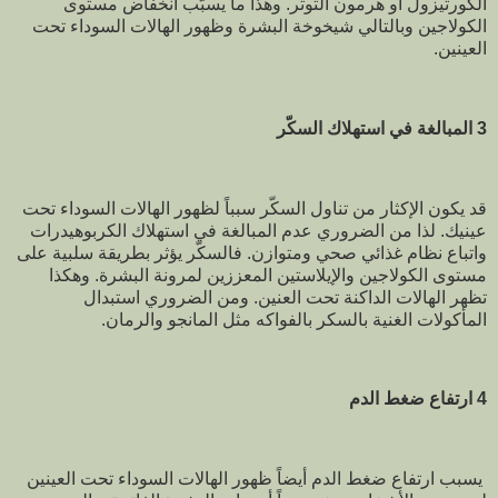
الكورتيزول أو هرمون التوتر. وهذا ما يسبّب انخفاض مستوى
الكولاجين وبالتالي شيخوخة البشرة وظهور الهالات السوداء تحت
العينين.
3 المبالغة في استهلاك السكّر
قد يكون الإكثار من تناول السكّر سبباً لظهور الهالات السوداء تحت
عينيك. لذا من الضروري عدم المبالغة في استهلاك الكربوهيدرات
واتباع نظام غذائي صحي ومتوازن. فالسكّر يؤثر بطريقة سلبية على
مستوى الكولاجين والإيلاستين المعززين لمرونة البشرة. وهكذا
تظهر الهالات الداكنة تحت العنين. ومن الضروري استبدال
المأكولات الغنية بالسكر بالفواكه مثل المانجو والرمان.
4 ارتفاع ضغط الدم
يسبب ارتفاع ضغط الدم أيضاً ظهور الهالات السوداء تحت العينين