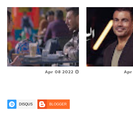






Apr 08 2022



DISQUS
BLOGGER