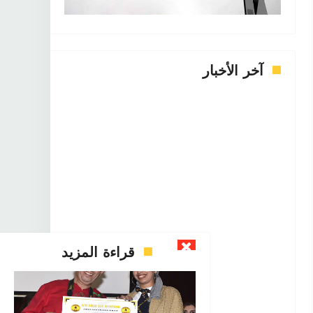
آخر الأخبار




Apr 07 2022



Apr 07 2022
قراءة المزيد