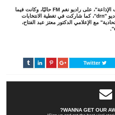
يذكر أن شافكي المنيري تقدم برنامج "بحب الإذاعة"، على راديو نغم FM حاليًا، وكانت فيما
سبق تقدم برنامج "احكي لشافكي" على راديو "drn"، كما شاركت في تغطية الانتخابات
ادية" مع الإعلامي الدكتور معتز عبد الفتاح،
Twitter
WANNA GET OUR A