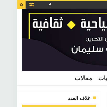

يات
مقالات
غلاف العدد