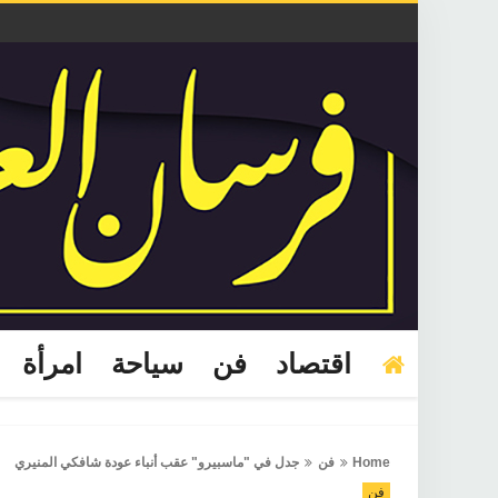
اقتصاد
فن
سياحة
امرأة
Home
فن
جدل في "ماسبيرو" عقب أنباء عودة شافكي المنيري
فن