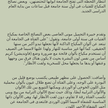
انتظار اللحظة التى تفتح الجامعة أبوابها لتحتضنهن، وبعض نصائح
المكياج للفتيات فى أول سنة جامعة قبل ساعات من بداية العام
الدراسى الجديد.
وتقدم خبيرة التجميل مونى العاصى بعض النصائح الخاصة بمكياج
الفتيات فى سنة أولى جامعة، وتقول: "على الفتاة فى الجامعة أن
تبتعد عن ألوان المكياج الداكنة لأنها تجعلها تبدو أكبر من سنها
الحقيقى، كما أنها غير مناسبة للنهار ولهذا عليها لاسيما فى الصيف
أن تستخدم مكياج بألوان فاتحة مع ضرورة وضع (فاونديشن) كريم
أساس من نفس لون البشرة بحيث لا يكون هناك فرق بين وجهها
وعنقها أو يدها ما يجعلها محل للسخرية ولفت الأنظار".
وأضافت: الحصول على مظهر طبيعى يكتسب بوضع قليل من
البودرة على الوجه، وعلى الفتاة أن تضع ظلال عيون بألوان مخملية
مثل اللون الخوخى أو الوردى ويمكنها التنويع بين تلك الألوان
والألوان الترابية أيضًا، وذلك حيث تمنح الألوان الترابية من بيج وبنى
تكسب الفتاة رقة لا تقاوم، دون لفت الأنظار لها، وهى الألوان ذاتها
المناسبة للشفاة لاسيما اللون الوردى فابتعدى فى الجامعة عن
أحمر الشفاة الأحمر اللون.