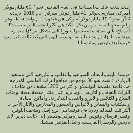
حيث بلغت عائدات السياحة في العام الماضي نحو 60.7 مليار دولار
أميركي مقارنة بحوالي 41 مليار دولار أميركي عام 2016، بزيادة
تُقدَّر بنحو 19.7 مليار دولار أميركي في غضون عام واحد فقط، وهو
رقم ضخم للغاية. باريس بكل تأكيد هي أكثر المدن الفرنسية جذبًا
للسياح، يأتي بعدها مدينة ستراسبورغ التي تشكل مركزا معماريا
وهندسيا بارزا، ثم مدينة ألزاس ومدينة ليون التي تُعد ثالث أكبر مدن
فرنسا بعد باريس ومارسيليا.
فرنسا مليئة بالمعالم السياحية والثقافية والتاريخية التي تستحق
الزيارة، إذ تضم نحو 38 موقع من مواقع التراث العالمي المُدرجة
في قائمة منظمة اليونسكو، وأكثر من 1200 متحف من متاحف
التراث الثقافي والتاريخي، وما يزيد على مئتي حديقة بديعة، ومئات
القلاع والكنائس والأبراج والنصب التذكارية، وأماكن العبادة
والمكتبات والمقابر والأقواس والجسور والمعارض والأثار الأخرى.
أكثر تلك المعالم زيارة في فرنسا هي: برج إيفل ومتحف اللوفر،
وقصر فرساي وقوس النصر ومركز بومبيدو، إلى جانب ديزني لاند
باريس والريفيرا الفرنسية وجبل القديس ميشيل.