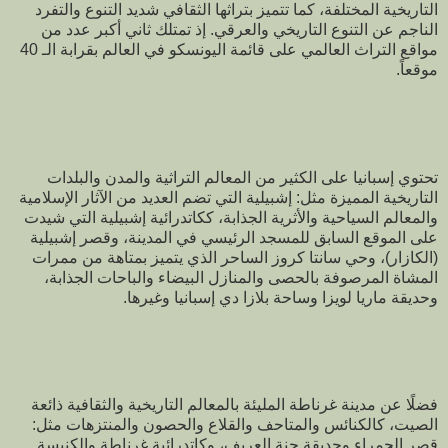
التاريخية المختلفة، كما تتميز بتراثها الثقافي شديد التنوع والتفرد
الناجم عن التنوع التاريخي والعرقي. إذ تمتلك ثاني أكبر عدد من
مواقع التراث العالمي على قائمة اليونسكو في العالم بقرابة الـ 40
موقعاً.
تحتوي إسبانيا على الكثير من المعالم التراثية والمدن والبلدات
التاريخية المميزة مثل: إشبيلية التي تضم العديد من الآثار الإسلامية
والمعالم السياحية والأثرية الجذابة، ككاتدرائية إشبيلية التي شيدت
على الموقع السابق للمسجد الرئيسي في المدينة، وقصر إشبيلية
(الكازار)، وحي سانتا كروز الساحر الذي يتميز بمتاهة من ممرات
المشاة المرصوفة بالحصى والمنازل البيضاء والباحات الجذابة،
وحديقة ماريا لويزا وساحة بلازا دي إسبانيا وغيرها.
فضلًا عن مدينة غرناطة المليئة بالمعالم التاريخية والثقافية ذائعة
الصيت، كالكنائس والمتاحف والقلاع والحصون والمنتزهات مثل:
قصر الحمراء وحديقة جنة العريف، وكاتدرائية غرناطة والكنيسة