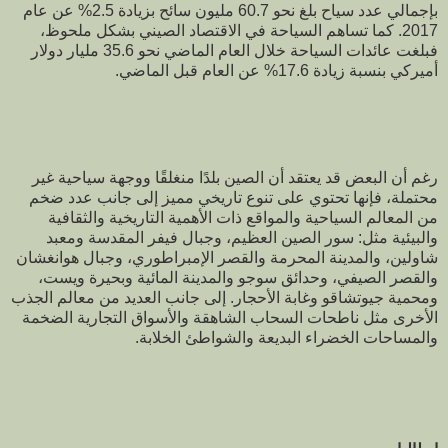
بإجمالي عدد سياح بلغ نحو 60.7 مليون سائح بزيادة 2.5% عن عام
2017. كما تساهم السياحة في الاقتصاد الصيني بشكل ملحوظ،
فبلغت عائدات السياحة خلال العام الماضي نحو 35.6 مليار دولار
أميركي بنسبة زيادة 17.6% عن العام قبل الماضي.
رغم أن البعض قد يعتقد أن الصين بلدًا منغلقًا ووجهة سياحية غير
محتملة، فإنها تحتوي على تنوع تاريخي مميز إلى جانب عدد ضخم
من المعالم السياحية والمواقع ذات الأهمية التاريخية والثقافية
والبيئية مثل: سور الصين العظيم، وجبال فيفر المقدسة ومعبد
شاولين، والمدينة المحرمة والقصر الإمبراطوري، وجبال هوانغشان
والقصر الصيفي، وحدائق سوجو والمدينة المائية وبحيرة ويست،
ومحمية جيوتشاقو وغابة الأحجار. إلى جانب العديد من معالم الجذب
الأخرى مثل ناطحات السحاب الشاهقة والأسواق التجارية الضخمة
والمساحات الخضراء البديعة والشواطئ الخلابة.