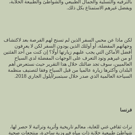
بالترفيه والتسلية والجمال الطبيعي والشواطئ والطبيعة الخلابة،
ويفضل غيرهم الاستمتاع بكل ذلك.
لكن ماذا عن محبي السفر الذين لم تسنح لهم الفرصة بعد لاكتشاف
وجهاتهم المفضلة، أو أولئك الذين يودون السفر لكن لا يعرفون
أفضل الأماكن التي يجب عليهم زيارتها أولًا؟ إن كنت من أحد الفئتين
أو من غيرهم وتود التعرف على الوجهات المفضلة لدي السياح
العالميين، سوف تجد ضالتك خلال هذا التقرير حيث نستعرض أهم
البلدان وأكثرها زيارة عالميا من قبل السياح وفقا لتصنيف منظمة
السياحة العالمية الذي صدر خلال سبتمبر/أيلول الجاري 2018.
فرنسا
تراث ثقافي غني للغاية، معالم تاريخية وأثرية وتراثية لا حصر لها،
شواطئ طبيعية خلابة ذات مياه فيروزية ساحرة، منتجعات صحية