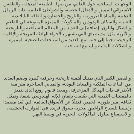
الوجهات السياحية حول العالم، من بينها: الطبيعة المذهلة، والطقس
الاستوائي المميز، والأدغال الخصبة، والشواطئ العالمية ذات الرمال
الذهبية والمياه الفيروزية، والتاريخ والحضارة والثقافة التايلاندية
الغنية، والسكان الودودين والمأكولات المميزة المتنوعة في الطعم
والشكل واللون، إضافة إلى العديد من المعالم السياحية والتاريخية
والأثرية مثل: مدينة باي التي تشتهر بالأجواء الهادئة المريحة والإقامة
الرخيصة جنبا إلى جنب مع العديد من المنتجعات الصحية المميزة
والشلالات المائية والينابيع الساخنة.
والقصر الكبير الذي يمتلك أهمية تاريخية وحرفية كبيرة ويضم العديد
من القاعات الملكية والمعابد البوذية، والمباني الساحرة مترامية
الأطراف ذات الهياكل المزخرفة. ومعبد فانوم رونغ الذي يتميز
بالمقتنيات الثمينة التي صُنعت بإتقانٍ للإله الهندوسي شيفا، وتمثل
ثقافة إمبراطورية الخمير. فضلًا عن الأسواق العائمة التي تُعد مقصدا
رئيسيا للسياح الراغبين بتجربة تسوق فريدة في القوارب الخشبية،
والاستمتاع بتناول المأكولات البحرية في وسط النهر.