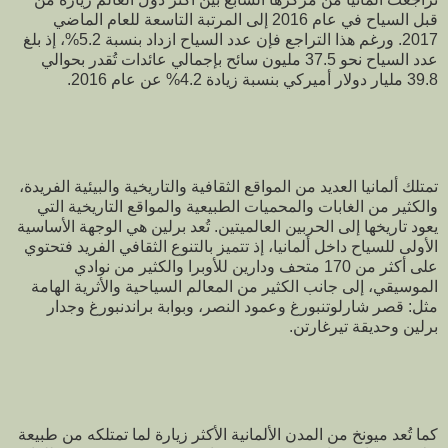
قبل السياح في عام 2016 إلى المرتبة التاسعة للعام الماضي
2017. ورغم هذا التراجع فإن عدد السياح ازداد بنسبة 5.2%، إذ بلغ
عدد السياح نحو 37.5 مليون سائح بإجمالي عائدات تُقدر بحوالي
39.8 مليار دولار أميركي بنسبة زيادة 4.2% عن عام 2016.
تمتلك ألمانيا العديد من المواقع الثقافية والتاريخية والبيئية الفريدة،
والكثير من الغابات والمحميات الطبيعية والمواقع التاريخية التي
يعود تاريخها إلى الحربين العالميتين. تُعد برلين هي الوجهة الأساسية
الأولى للسياح داخل ألمانيا، إذ تتميز بالتنوع الثقافي الفريد فتحتوي
على أكثر من 170 متحف ودارين للأوبرا والكثير من نوادي
الموسيقي، إلى جانب الكثير من المعالم السياحية والأثرية الهامة
مثل: قصر شارلوتنبورغ وعمود النصر، وبوابة براندنبورغ وجدار
برلين وحديقة تيرغارتن.
كما تُعد ميونخ من المدن الألمانية الأكثر زيارة لما تمتلكه من طبيعة