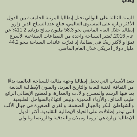
إيطاليا
للسنة الثالثة على التوالي تحتل إيطاليا المرتبة الخامسة بين الدول
الأكثر زيارة على المستوى العالمي، فبلغ عدد السياح الذين زاروا
إيطاليا خلال العام الماضي نحو 58.3 مليون سائح بزيادة 11.2% عن
عام 2016. تُعتبر السياحة واحدة من القطاعات الصناعية الأسرع
نموًا والأكثر ربحًا في إيطاليا، إذ قدرّت عائدات السياحة بنحو 44.2
مليار دولار أمريكي خلال العام الماضي.
تتعد الأسباب التي تجعل إيطاليا وجهة مثالية للسياحة العالمية بدءًا
من الثقافة الغنية للغاية والتاريخ الفريد، والفنون الإيطالية البديعة
بما فيها الرسم والمسرح والأدب والعمارة، والمطبخ الإيطالي الرائع
طيب المذاق، والأزياء المميزة. وليس انتهاءً بالسواحل الطبيعية
والشواطئ البكر والجبال الضخمة، والقرى الصغيرة في جبال الألب
التي توفر إطلالات على الحياة الإيطالية التقليدية. أكثر الدول
الإيطالية زيارة هي: روما وميلان والبندقية وفلورنسا ونابولي.