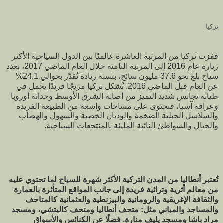
تركيا
قفزت تركيا من المرتبة العاشرة عالميًا بين الدول السياحية الأكثر
زيارة عام 2016 إلى المرتبة الثامنة خلال العام الماضي 2017، بعدد
سياح بلغ نحو 37.6 مليون سائح، بنسبة زيادة تُقدَّر بحوالي 24.1%
عن العام قبل الماضي 2016. تُشكل تركيا مزيجًا فريدًا يحمل في
طياته تجانس شديد التميز من أصالة الشرق الأوسط وحداثة أوروبا
وعراقة آسيا، فتحتوي على مساحات واسعة من الطبيعة الفريدة
والسلاسل الجبلية الضخمة والوديان الخصبة والسهول والهضاب
والجبال والشواطئ النائية المليئة بالمنتجعات السياحية.
تُعتبر أنطاليا من المدن التركية الأكثر شهرة للسياح لما تحتوي عليه
من معالم أثرية وتراثية فريدة إلى جانب المواقع المتأثرة بالعمارة
والثقافة الإغريقية والرومانية والبيزنطية والعثمانية كالمتاحف
والمساجد والمباني مثل: متحف أنطاليا ومتحف كاليتشي، ومسجد
مراد باشا ومسجد يليف منارة. فضلًا عن الكنائس والأسواق