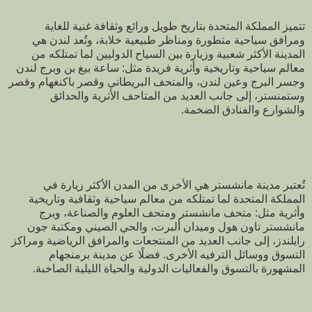
تتميز المملكة المتحدة بتاريخ طويل ورائع وثقافة غنية للغاية
ومرافق سياحية متطورة ومناظر طبيعية خلابة، وتُعد لندن هي
المدينة الأكثر شعبية وزيارة بين السياح الدوليين لما تمتلكه من
معالم سياحية وتاريخية وأثرية فريدة مثل: ساعة بيغ بن وبرج لندن
وجسر البرج وعين لندن، والمتحف البريطاني وقصر باكنغهام وقصر
وستمنستر، إلى جانب العديد من المتاحف الأثرية والحدائق
والشوارع والفنادق الضخمة.
تُعتبر مدينة مانشستر هي الأخرى من المدن الأكثر زيارة في
المملكة المتحدة لما تمتلكه من معالم سياحية وثقافية وتاريخية
وأثرية مثل: متحف مانشستر ومتحف العلوم والصناعة، وبرج
مانشستر تاون هول وميدان ألبرت، والحي الصيني ومكتبة جون
رايلندز، إلى جانب العديد من المنتجعات والمرافق الرياضية ومراكز
التسوق ووسائل الترفيه الأخرى. فضلًا عن مدينة برمنجهام
المشهورة بالتسوق والفعاليات الدولية والحياة الليلية الصاخبة.