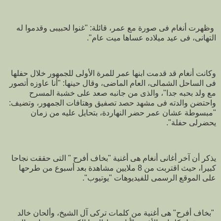
وظهرت أنغام فى صورة مع عمر، قائلة: "غنوا لحبيبى وقدموا له
التهانى، فى عيد ميلاده عساها ميت عام".
وكانت أنغام قد قدمت ابنها عمر للمرة الأولى للجمهور خلال حفلها
فى الساحل الشمالى، العام الماضى، وقال حينها: "أنا عاوزه أتصور
مع ولد بحبه جدا"، والذى من جانبه صعد على خشبة المسرح
واحتضن والدته فى مشهد حصد تصفيق وهتافات الجمهور، وتضيف:
"مبسوطة عشان عمر حضر النهاردة، بتحايل عليه من زمان
يحضرلى حفلة".
يذكر أن آخر أغانى أنغام هى أغنية "بخاف أفرح " التى حققت نجاحا
كبيرا، حيث اقتربت من 8 ملايين مشاهدة بعد أسبوع من طرحها
على الموقع الرسمى للفيديوهات "يوتيوب".
"بخاف أفرح" هى أغنية من كلمات تركى آل الشيخ، وألحان خالد