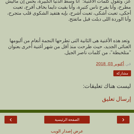
عز، وتقول كلمات الأغنية: "أنا وسط الدنيا الكبيرة، بحس إن ماليش
مطرح، وأنا بفرح ناس كتيرة، وأنا بقيت دايما بخاف أفرح، تعبت
أحكى، تعبت أشكى، تعبت أشرح، بإيه هتفيد الشكوى قلب متجرح،
وأنا الوردة اللى دبلت قبل ماتفتح.
وتعد هذه الأغنية هى الثانية التى تطرحها النجمة أنغام من ألبومها
الغنائى الجديد، حيث طرحت منذ أقل من شهر أغنية أخرى بعنوان
"متلخبطة"، من كلمات ناصر الجيل.
في
أكتوبر 03, 2018
مشاركة
ليست هناك تعليقات:
إرسال تعليق
›
‹
الصفحة الرئيسية
عرض إصدار الويب