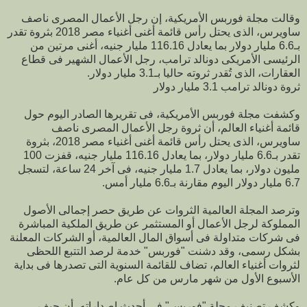
وقالت مجلة فوربس الأمريكية، إن رجل الأعمال المصرى ناصف
ساويرس، الذى يحتل رأس قائمة أغنى أغنياء مصر 2018 بثروة تقدر
بـ6.6 مليار دولار بما يعادل 116.16 مليار جنيه، أغنى مرتين من
الرئيسى الأمريكى دونالد ترامب، رجل الأعمال الشهير فى قطاع
العقارات، الذى تُقدر ثروته حاليا بـ3.1 مليار دولار.
ثروة دونالد ترامب 3.1 مليار دولار
وكشفت مجلة فوربس الأمريكية، فى تقريرها الصادر اليوم حول
قائمة أغنياء العالم، أن ثروة رجل الأعمال المصرى ناصف
ساويرس، الذى يحتل رأس قائمة أغنى أغنياء مصر 2018، بثروة
تقدر بـ6.6 مليار دولار، بما يعادل 116.16 مليار جنيه، قفزت 100
مليون دولار، بما يعادل 1.7 مليار جنيه، فى آخر 24 ساعة، لتسجل
6.7 مليار دولار اليوم مقارنة بـ6.6 مليار أمس.
وترصد المجلة العالمية الثروات عن طريق حصر إجمالى الأصول
المملوكة لرجل الأعمال أو المستثمر عن طريق الملكية المباشرة
فى شركات متداولة فى أسواق المال العالمية، أو الشركات المعلنة
بشكل رسمى، وقد دشنت "فوربس" خدمة لرصد التتبع اللحظى
لثروات أغنياء العالم، تضاف للقائمة السنوية التى تصدرها فى بداية
الأسبوع الأول من شهر مارس من كل عام.
وكشف تصنيف مجلة "فوربس" فى أحدث إصداراته، أن جيف