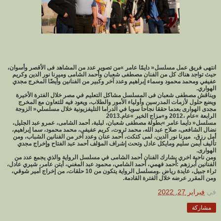
‬الهواري‭.‬
‬الرابعة‮»‬‭ ‬عام‭ ‬2012،‭ ‬و»مزاج‭ ‬الخير‮»‬‭ ‬عام‭ ‬2013‭.‬
‬أمل‭ ‬رزق،‭
‬الهوارى‭.‬
‬ومن‭ ‬المقرر‭ ‬عرضه‭ ‬خلال‭ ‬الفترة‭ ‬القادمة‭ .‬
في
فبراير 27, 2022
مشاركة