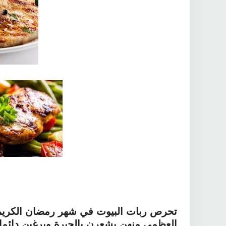
تحرص ربات البيوت في شهر رمضان الكريم ع
العظمى منهن يشعرن بالحيرة ويرغبن دائما