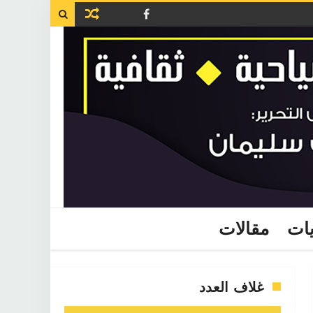

يات
مقالات
غلاف العدد