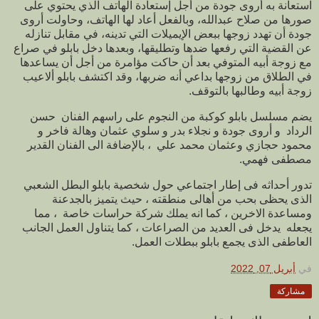
استعانة به أروى جودة من أجل إستعادة الهاتف الذي يحتوي على
صورها من صلاح عبدالله، وبالفعل أعاد لها الهاتف، وحاولت أروى
جودة أن تهدد زوجها ببعض الإيميلات التي تدينه، في مقابل تنازله
عن القضية التي رفعها ضدها وتطليقها، وبعدها دخل بابلو في صراع
مع زوجة أبيه المتوفي بعد أن حاكت مؤامرة من أجل أن يساعدها
في الطلاق من زوجها بداعي أنه ضربها، وقد اكتشف بابلو ألاعيب
زوجة أبيه وطالبها بالتوقف.
يضم مسلسل بابلو كوكبة من النجوم على راسهم الفنان حسن
الرداد و أروى جودة و نجلاء بدر و سلوي عثمان وهالة فاخر و
محمود حجازي وعثمان محمد علي ، بالإضافة الى الفنان القدير
مصطفى فهمي.
تدور أحداثه فى إطار اجتماعي حول شخصية بابلو البطل الشعبي
الذى يحظى بحب من أهالى منطقته ، حيث يتميز بالجدعنة
ومساعدة الاخرين ، كما انه يملك شركة حراسات خاصة ، مما
يجعله يدخل فى العديد من الصراعات ، كما يتناول العمل الجانب
العاطفى الذى يجمع بابلو ببطلات العمل.
في
أبريل 07, 2022
مشاركة