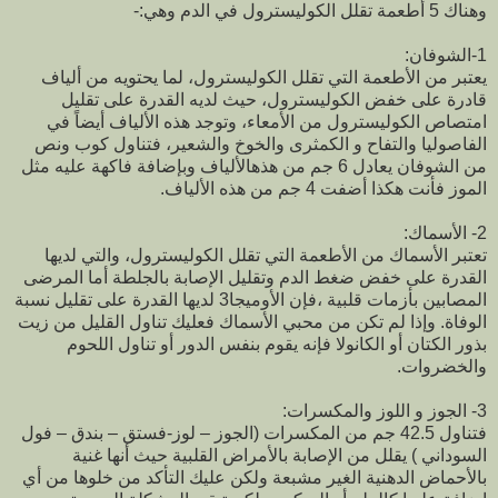
وهناك 5 أطعمة تقلل الكوليسترول في الدم وهي:-
1-الشوفان:
يعتبر من الأطعمة التي تقلل الكوليسترول، لما يحتويه من ألياف
قادرة على خفض الكوليسترول، حيث لديه القدرة على تقليل
امتصاص الكوليسترول من الأمعاء، وتوجد هذه الألياف أيضاً في
الفاصوليا والتفاح و الكمثرى والخوخ والشعير، فتناول كوب ونص
من الشوفان يعادل 6 جم من هذهالألياف وبإضافة فاكهة عليه مثل
الموز فأنت هكذا أضفت 4 جم من هذه الألياف.
2- الأسماك:
تعتبر الأسماك من الأطعمة التي تقلل الكوليسترول، والتي لديها
القدرة على خفض ضغط الدم وتقليل الإصابة بالجلطة أما المرضى
المصابين بأزمات قلبية ،فإن الأوميجا3 لديها القدرة على تقليل نسبة
الوفاة. وإذا لم تكن من محبي الأسماك فعليك تناول القليل من زيت
بذور الكتان أو الكانولا فإنه يقوم بنفس الدور أو تناول اللحوم
والخضروات.
3- الجوز و اللوز والمكسرات:
فتناول 42.5 جم من المكسرات (الجوز – لوز-فستق – بندق – فول
السوداني ) يقلل من الإصابة بالأمراض القلبية حيث أنها غنية
بالأحماض الدهنية الغير مشبعة ولكن عليك التأكد من خلوها من أي