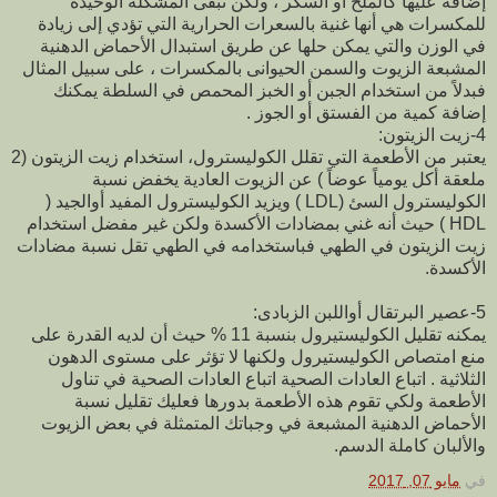
إضافة عليها كالملح أو السكر ، ولكن تبقى المشكلة الوحيدة
للمكسرات هي أنها غنية بالسعرات الحرارية التي تؤدي إلى زيادة
في الوزن والتي يمكن حلها عن طريق استبدال الأحماض الدهنية
المشبعة الزيوت والسمن الحيوانى بالمكسرات ، على سبيل المثال
فبدلاً من استخدام الجبن أو الخبز المحمص في السلطة يمكنك
إضافة كمية من الفستق أو الجوز .
4-زيت الزيتون:
يعتبر من الأطعمة التي تقلل الكوليسترول، استخدام زيت الزيتون (2
ملعقة أكل يومياً عوضاً ) عن الزيوت العادية يخفض نسبة
الكوليسترول السئ (LDL ) ويزيد الكوليسترول المفيد أوالجيد (
HDL ) حيث أنه غني بمضادات الأكسدة ولكن غير مفضل استخدام
زيت الزيتون في الطهي فباستخدامه في الطهي تقل نسبة مضادات
الأكسدة.
5-عصير البرتقال أواللبن الزبادى:
يمكنه تقليل الكوليستيرول بنسبة 11 % حيث أن لديه القدرة على
منع امتصاص الكوليستيرول ولكنها لا تؤثر على مستوى الدهون
الثلاثية . اتباع العادات الصحية اتباع العادات الصحية في تناول
الأطعمة ولكي تقوم هذه الأطعمة بدورها فعليك تقليل نسبة
الأحماض الدهنية المشبعة في وجباتك المتمثلة في بعض الزيوت
والألبان كاملة الدسم.
في
مايو 07, 2017