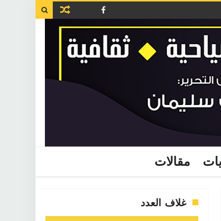

يات
مقالات
غلاف العدد