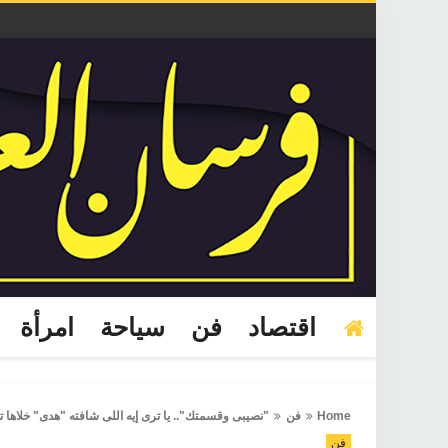
اقتصاد
فن
سياحة
امرأة
Home
فن
"نصيبى وقسمتك".. يا ترى إيه اللى شافته "هدى" خلاها تصر
فن