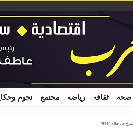
صحة
ثقافة
رياضة
مجتمع
نجوم وحكا
خ فى حكاية "604"