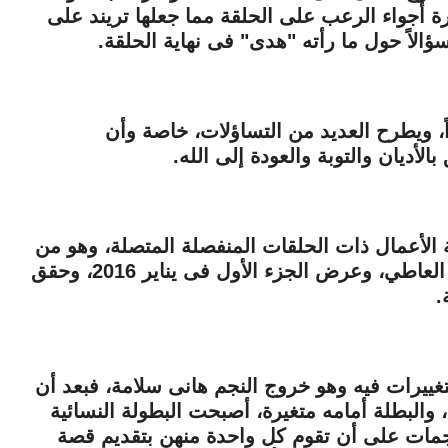
ة أجواء الرعب على الحلقة مما جعلها تريند على
الاً حول ما رأته "هدى" فى نهاية الحلقة.
ً، ويطرح العديد من التساؤلات، خاصة وأن
لأديان والتوبة والعودة إلى الله.
2" ينتمى إلى فئة الأعمال ذات الحلقات المنفصلة المتصلة، وهو من
تأليف عمرو محمود ياسين وإنتاج أحمد عبد العاطي، وعرض الجزء الأول فى يناير 2016، وحقق
.
غييرات فيه وهو خروج النجم هانى سلامة، فبعد أن
والبطلة أمامه متغيرة، أصبحت البطولة النسائية
نجمات على أن تقوم كل واحدة منهن بتقديم قصة