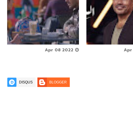






Apr 08 2022



DISQUS
BLOGGER