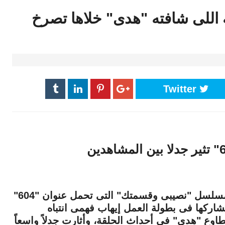
 اللى شافته "هدى" خلاها تصرخ
Twitter
لفتت الحكاية الرابعة من الجزء الثانى من مسلسل "نصيبى وقسمتك" التى تحمل عنوان "604"
يشاركها فى بطولة العمل إيهاب فهمى انتباه
وع "هدى" فى أحداث الحلقة، وأثارت جدلاً واسعاً