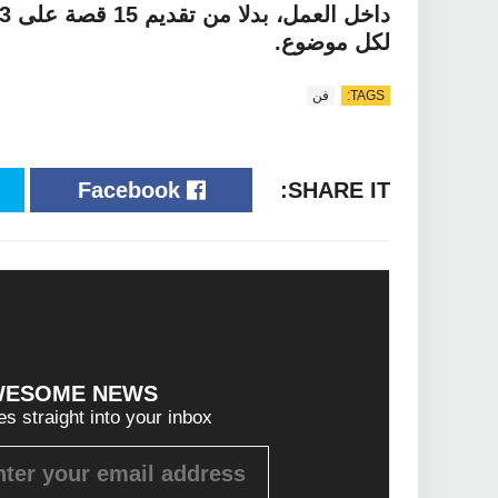
لكل موضوع.
TAGS:
فن
Facebook
SHARE IT:
WESOME NEWS?
es straight into your inbox!