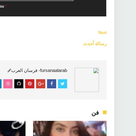
ou
*
Next
رسالة أحدث
فن
fursanaalarab- فرسان العرب
فن