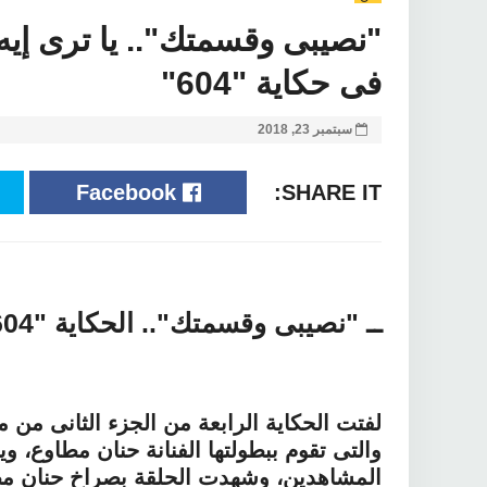
"نصيبى وقسمتك".. يا ترى إيه
فى حكاية "604"
سبتمبر 23, 2018
Facebook
SHARE IT:
ــ "نصيبى وقسمتك".. الحكاية "604" تثير جدلا بين المشاهدين
والتى تقوم ببطولتها الفنانة حنان مطاوع، و
المشاهدين، وشهدت الحلقة بصراخ حنان مطا