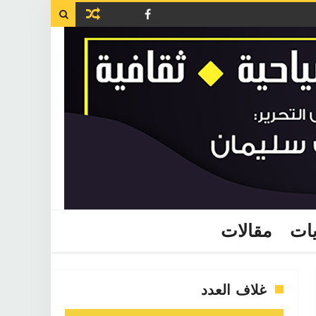

يات
مقالات
غلاف العدد