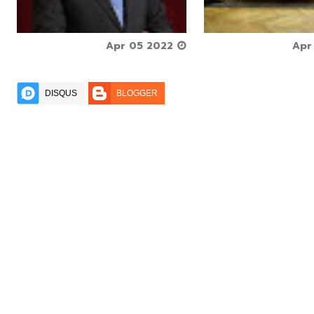



Apr 05 2022



DISQUS
BLOGGER