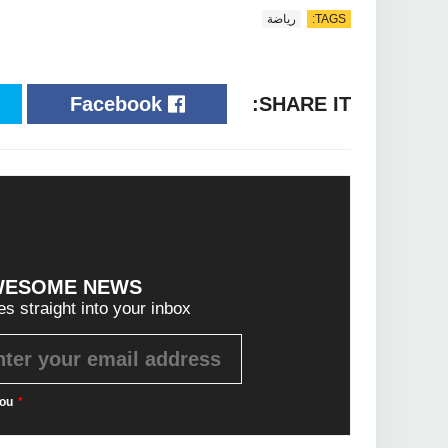
TAGS:
رياضة
Facebook
SHARE IT:
WESOME NEWS?
es straight into your inbox!
ou
*