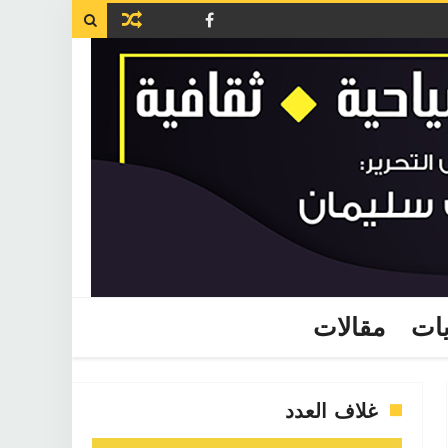

يات
مقالات
غلاف العدد