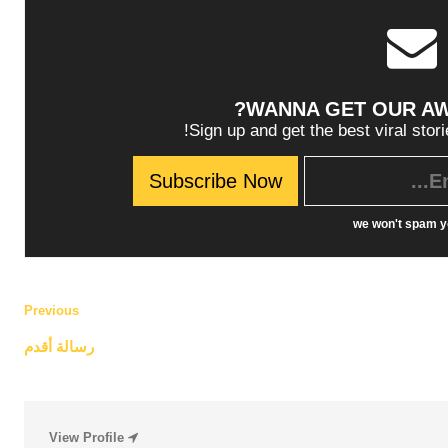
WANNA GET OUR A
Sign up and get the best viral stori
we won't spam y
Previous
رسالة أقدم
فن
فن
View Profile